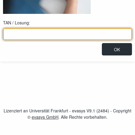
TAN / Losung:
Lizenziert an Universität Frankfurt - evasys V9.1 (2484)
- Copyright
©
evasys GmbH
öffnet im neuen Fenster
. Alle Rechte vorbehalten.